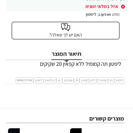
אזל במלאי זמנית
מותג
Lipton
,
ליפטון
האם יש לך שאלה?
תיאור המוצר
ליפטון תה קמומיל ללא קפאין 20 שקיקים
ליפטון
תה
קמומיל
ללא
קפאין
20
שקיקים
תה
וחליטות
ליפטון
869063707349
מוצרים קשורים