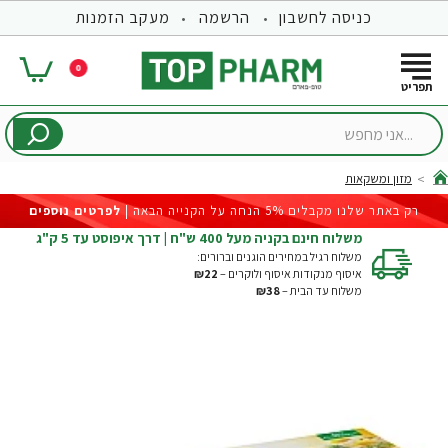
כניסה לחשבון
הרשמה
מעקב הזמנות
0
...אני
מחפש
מזון ומשקאות
hom
רק באתר שלנו מקבלים 5% הנחה על הקנייה הבאה |
לפרטים נוספים
משלוח חינם בקניה מעל 400 ש"ח | דרך איפוסט עד 5 ק"ג
משלוח רגיל במחירים הוגנים וברורים:
איסוף מנקודות איסוף ולוקרים –
₪22
משלוח עד הבית –
₪38