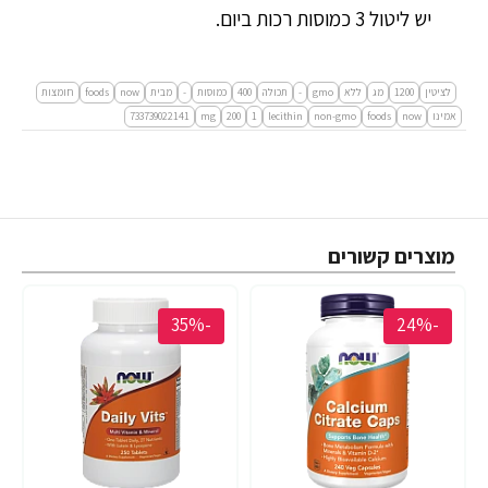
יש ליטול 3 כמוסות רכות ביום.
לציטין
1200
מג
ללא
gmo
-
תכולה
400
כמוסות
-
מבית
now
foods
חומצות
אמינו
now
foods
non-gmo
lecithin
1
200
mg
733739022141
מוצרים קשורים
-35%
-24%