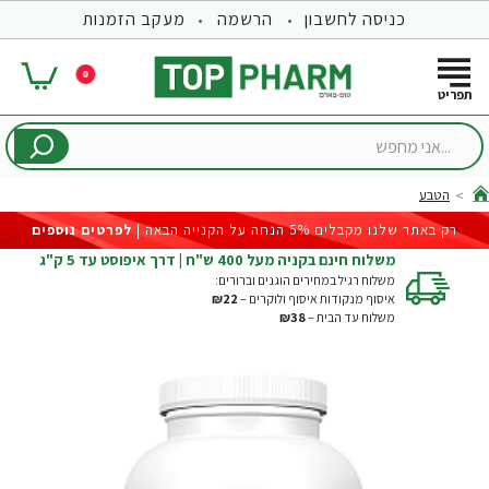
כניסה לחשבון
הרשמה
מעקב הזמנות
0
...אני
מחפש
הטבע
hom
רק באתר שלנו מקבלים 5% הנחה על הקנייה הבאה |
לפרטים נוספים
משלוח חינם בקניה מעל 400 ש"ח | דרך איפוסט עד 5 ק"ג
משלוח רגיל במחירים הוגנים וברורים:
איסוף מנקודות איסוף ולוקרים –
₪22
משלוח עד הבית –
₪38
-23%