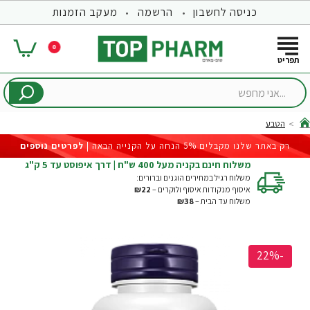
כניסה לחשבון
הרשמה
מעקב הזמנות
0
...אני
מחפש
הטבע
hom
רק באתר שלנו מקבלים 5% הנחה על הקנייה הבאה |
לפרטים נוספים
משלוח חינם בקניה מעל 400 ש"ח | דרך איפוסט עד 5 ק"ג
משלוח רגיל במחירים הוגנים וברורים:
איסוף מנקודות איסוף ולוקרים –
₪22
משלוח עד הבית –
₪38
-22%