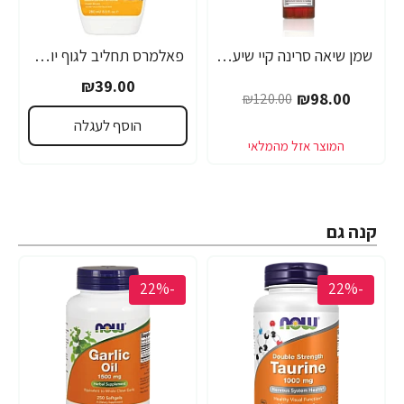
שמן שיאה סרינה קיי שיער דק, יבש, דליל וחלש Volume Lift - מבית Saryna Key
פאלמרס תחליב לגוף יומי להזנה ולריכוך עם חמאת שיאה ויטמין E נפח 250 מ"ל - Palmer's
₪39.00
₪98.00
₪120.00
הוסף לעגלה
קנה גם
-22%
-22%