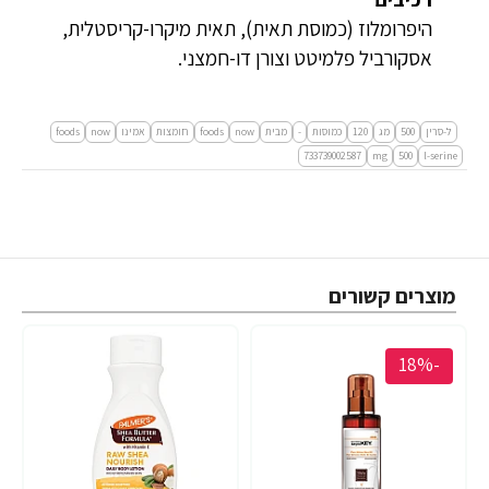
היפרומלוז (כמוסת תאית), תאית מיקרו-קריסטלית,
אסקורביל פלמיטט וצורן דו-חמצני.
ל-סרין
500
מג
120
כמוסות
-
מבית
now
foods
חומצות
אמינו
now
foods
733739002587
mg
500
l-serine
מוצרים קשורים
-18%