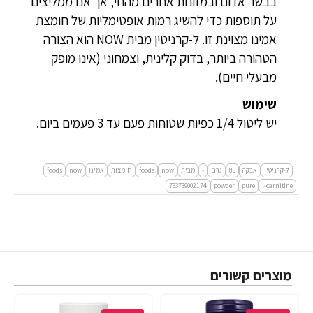
בבשר אדום ובמזונות אחרים מהחי, אך אנו ממליצים
על תוספות כדי להשיג רמות אופטימליות של חומצת
אמינו מצוינת זו. ל-קרניטין מבית NOW הוא הצורה
הטהורה ביותר, בדוק קלינית, וצמחוני (אינו מופק
מבעלי חיים).
שימוש
יש ליטול 1/4 כפיות שטוחות פעם עד 3 פעמים ביום.
ל-קרניטין
אבקה
85
גרם
-
מבית
now
foods
חומצות
אמינו
now
foods
733739002174
powder
pure
l-carnitine
מוצרים קשורים