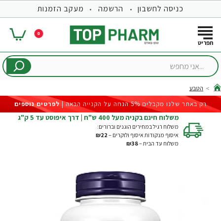
כניסה לחשבון
הרשמה
מעקב הזמנות
0
...אני
מחפש
הטבע
hom
רק באתר שלנו מקבלים 5% הנחה על הקנייה הבאה |
לפרטים נוספים
משלוח חינם בקניה מעל 400 ש"ח | דרך איפוסט עד 5 ק"ג
משלוח רגיל במחירים הוגנים וברורים:
איסוף מנקודות איסוף ולוקרים –
₪22
משלוח עד הבית –
₪38
-30%