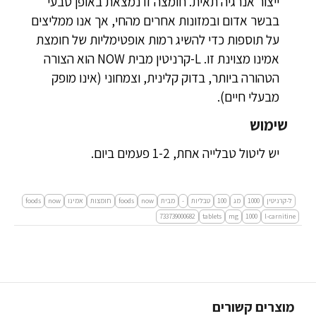
ייצור אנרגיה תאית. חומצה זו נמצאת באופן טבעי
בבשר אדום ובמזונות אחרים מהחי, אך אנו ממליצים
על תוספות כדי להשיג רמות אופטימליות של חומצת
אמינו מצוינת זו. L-קרניטין מבית NOW הוא הצורה
הטהורה ביותר, בדוק קלינית, וצמחוני (אינו מופק
מבעלי חיים).
שימוש
יש ליטול טבלייה אחת, 1-2 פעמים ביום.
ל-קרניטין
1000
מג
100
טבליות
-
מבית
now
foods
חומצות
אמינו
now
foods
733739000682
tablets
mg
1000
l-carnitine
מוצרים קשורים