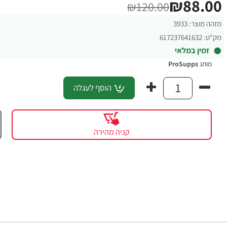
₪88.00
₪120.00
מזהה מוצר:
3933
מק"ט:
617237641632
זמין במלאי
מותג
ProSupps
הוסף לעגלה
קניה מהירה