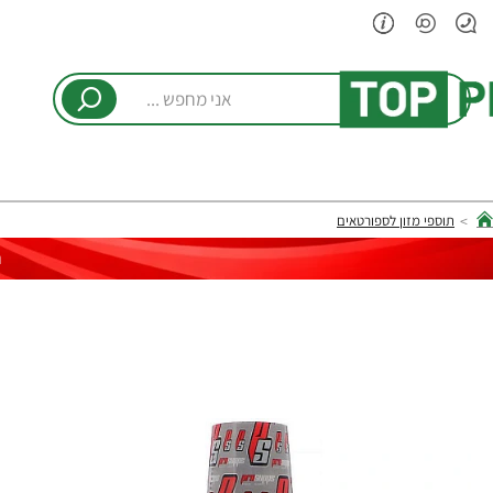
אני
מחפש
...
תוספי מזון לספורטאים
hom
ר