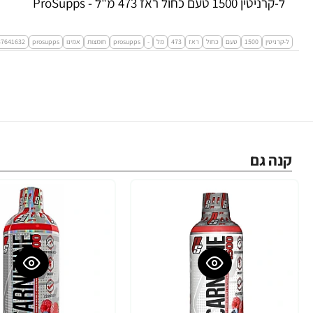
ל-קרניטין 1500 טעם כחול ראז 473 מ"ל - ProSupps
ל-קרניטין
1500
טעם
כחול
ראז
473
מל
-
prosupps
חומצות
אמינו
prosupps
37641632
קנה גם