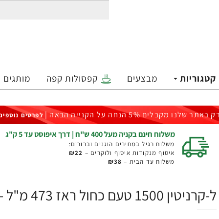
קטגוריות
מבצעים
קפסולות קפה
מותגים
ק באתר שלנו מקבלים 5% הנחה על הקנייה הבאה |
לפרטים נוספים
משלוח חינם בקניה מעל 400 ש"ח | דרך איפוסט עד 5 ק"ג
משלוח רגיל במחירים הוגנים וברורים:
איסוף מנקודות איסוף ולוקרים –
₪22
משלוח עד הבית –
₪38
ל-קרניטין 1500 טעם כחול ראז 473 מ"ל - ProSupps