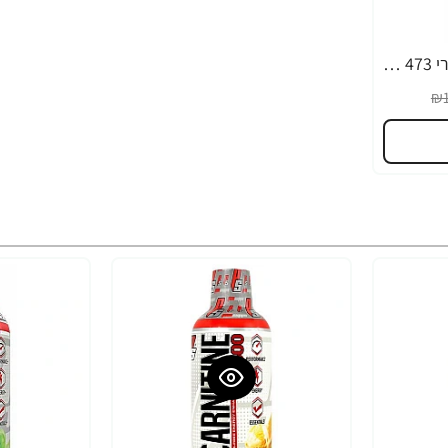
ל-קרניטין 3000 טעם ברי 473 מ"ל - ProSupps
₪1