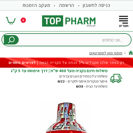
כניסה לחשבון
הרשמה
מעקב הזמנות
0
...אני
מחפש
תוספי מזון לספורטאים
hom
רק באתר שלנו מקבלים 5% הנחה על הקנייה הבאה |
לפרטים נוספים
משלוח חינם בקניה מעל 400 ש"ח | דרך איפוסט עד 5 ק"ג
משלוח רגיל במחירים הוגנים וברורים:
איסוף מנקודות איסוף ולוקרים –
₪22
משלוח עד הבית –
₪38
-27%