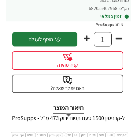
מזהה מוצר:
3932
מק"ט:
682055407968
זמין במלאי
מותג
ProSupps
הוסף לעגלה
קניה מהירה
האם יש לך שאלה?
תיאור המוצר
ל-קרניטין 1500 טעם תפוח ירוק 473 מ"ל - ProSupps
ל-קרניטין
1500
טעם
תפוח
ירוק
473
מל
-
prosupps
חומצות
אמינו
prosupps