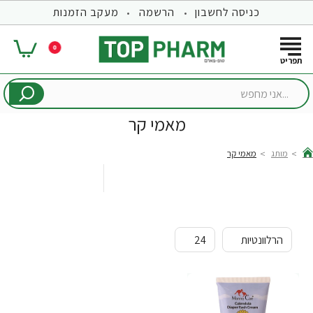
כניסה לחשבון
הרשמה
מעקב הזמנות
0
...אני
מחפש
מאמי קר
מותג
מאמי קר
hom