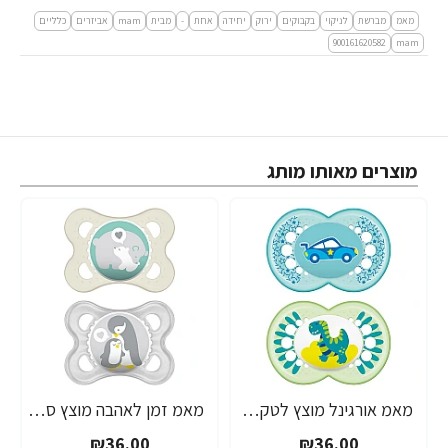
מאמ
מברשת
לניקוי
בקבוקים
ירוק
יחידה
אחת
-
מבית
mam
אביזרים
כלליים
900161620582
mam
מוצרים מאותו מותג
מאמ אורגינל מוצץ לטקס 6+ תכלת - 2 יחידות - מבית MAM
מאמ זמן לאהבה מוצץ סיליקון 0-6 אפור - 2 יחידות - מבית MAM
₪36.00
₪36.00