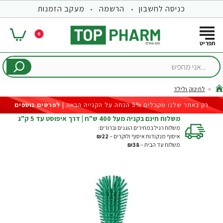
כניסה לחשבון
הרשמה
מעקב הזמנות
0
...אני
מחפש
לתינוק ולילד
hom
רק באתר שלנו מקבלים 5% הנחה על הקנייה הבאה |
לפרטים נוספים
משלוח חינם בקניה מעל 400 ש"ח | דרך איפוסט עד 5 ק"ג
משלוח רגיל במחירים הוגנים וברורים:
איסוף מנקודות איסוף ולוקרים –
₪22
משלוח עד הבית –
₪38