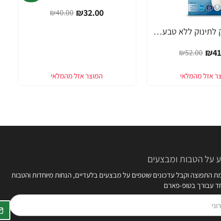
₪32.00
₪40.00
אוונט בקבוק לתינוק ללא טבעת 330 מ"ל (3 חודש+) 1 יחידה - מבית Philips Avent
₪41
₪52.00
 על הטבות ומבצעים
 התפוצה וקבל עדכונים שוטפים על מבצעים בלעדיים, הנחות מיוחדות והטבות
חד עבורך בטופ-פארם