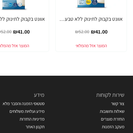
אוונט בקבוק לתינוק ללא טבעת 125 מ"ל (0 חודש+) 1 יחידה - מבית Philips Avent
-21%
-21%
₪41.00
₪41.00
52.00
₪52.00
שירות לקוחות
מידע
צור קשר
סטטוסי הזמנה והסבר מלא
שאלות ותשובות
מידע ועלויות משלוחים
החזרת מוצרים
מדיניות החזרות
מעקב הזמנות
תקנון האתר