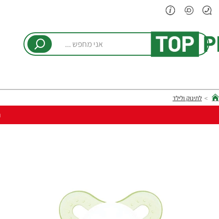
אני
מחפש
...
לתינוק ולילד
hom
ר