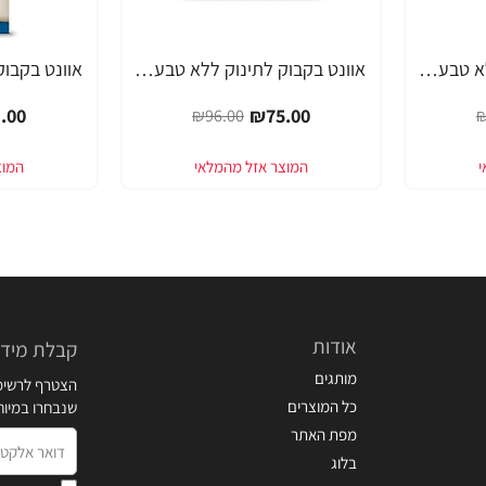
אוונט בקבוק לתינוק ללא טבעת 260 מ"ל (1 חודש+) 1 יחידה - מבית Philips Avent
אוונט בקבוק לתינוק ללא טבעת 260 מ"ל ליחידה (1 חודש+) 2 יחידות - מבית Philips Avent
-21%
-22%
.00
₪75.00
₪96.00
₪
אודות
קבלת מידע
מותגים
הצטרף לרשימת
כל המוצרים
שנבחרו במיו
מפת האתר
דואר
בלוג
אלקטרוני