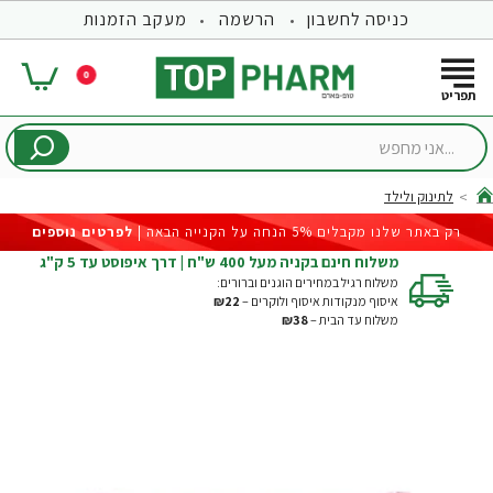
כניסה לחשבון
הרשמה
מעקב הזמנות
0
...אני
מחפש
לתינוק ולילד
hom
רק באתר שלנו מקבלים 5% הנחה על הקנייה הבאה |
לפרטים נוספים
משלוח חינם בקניה מעל 400 ש"ח | דרך איפוסט עד 5 ק"ג
משלוח רגיל במחירים הוגנים וברורים:
איסוף מנקודות איסוף ולוקרים –
₪22
משלוח עד הבית –
₪38