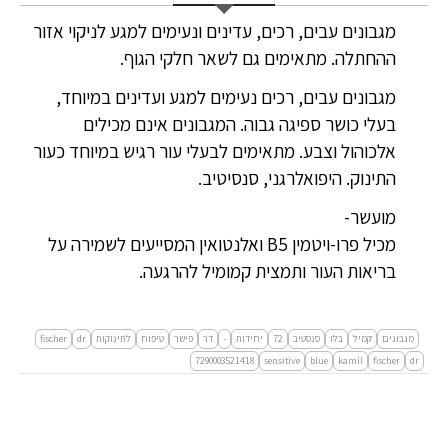
מגבונים עבים, רכים, עדינים ונעימים למגע לניקוי אזור
ההחתלה. מתאימים גם לשאר חלקי הגוף.
מגבונים עבים, רכים נעימים למגע ועדינים במיוחד,
בעלי כושר ספיגה גבוה. המגבונים אינם מכילים
אלכוהול וצבע. מתאימים לבעלי עור רגיש במיוחד כעור
התינוק. היפואלרגני, סנסיטיב.
מועשר-
מכיל פרו-ויטמין B5 ואלנטואין המסייעים לשמירה על
בריאות העור ותמצית קמומיל להרגעה.
מגבונים
קמיל
בלו
סנסטיב
72
יחידות
-
דר
פישר
טיפוח
לתינוקות
dr
fischer
7290003521418
sensitive
blue
kamil
fischer
dr