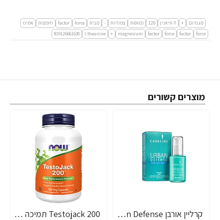
מגנזיום
+
ל-תיאנין
120
כמוסות
צמחיות
-
מבית
force
factor
חומצות
אמינו
force
factor‏
force
factor
magnesium
+
l-theanine
810126661630
מוצרים קשורים
קרליין אורבן Urban Defense סרום לעור פנים 30 מ"ל - מבית CARELINE
Testojack 200 תמיכה בטסטוסטרון 200 מ"ג 120 כמוסות - מבית NOW FOODS
-23%