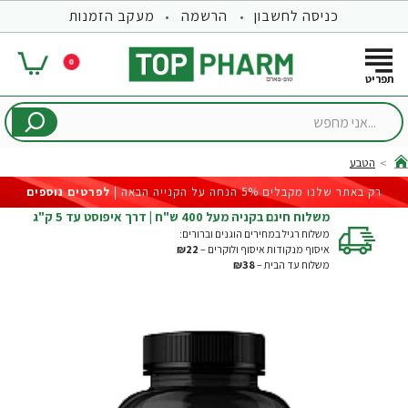
כניסה לחשבון
הרשמה
מעקב הזמנות
0
...אני
מחפש
הטבע
hom
רק באתר שלנו מקבלים 5% הנחה על הקנייה הבאה |
לפרטים נוספים
משלוח חינם בקניה מעל 400 ש"ח | דרך איפוסט עד 5 ק"ג
משלוח רגיל במחירים הוגנים וברורים:
איסוף מנקודות איסוף ולוקרים –
₪22
משלוח עד הבית –
₪38