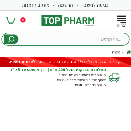
כניסה לחשבון
הרשמה
מעקב הזמנות
0
...אני
מחפש
טיפוח
hom
רק באתר שלנו מקבלים 5% הנחה על הקנייה הבאה |
לפרטים נוספים
משלוח חינם בקניה מעל 400 ש"ח | דרך איפוסט עד 5 ק"ג
משלוח רגיל במחירים הוגנים וברורים:
איסוף מנקודות איסוף ולוקרים –
₪22
משלוח עד הבית –
₪38