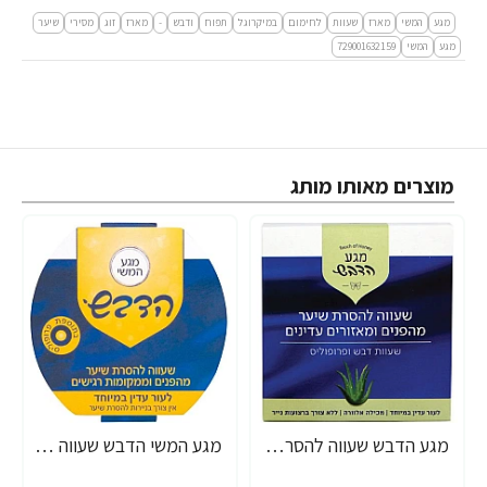
מגע
המשי
מארז
שעוות
לחימום
במיקרוגל
תפוח
ודבש
-
מארז
זוג
מסירי
שיער
מגע
המשי
729001632159
מוצרים מאותו מותג
מגע הדבש שעווה להסרת שיער מהפנים ומאזורים עדינים דבש ופרופוליס 80 גרם
מגע המשי הדבש שעווה להסרת שיער מהפנים וממקומות רגישים 80 גרם