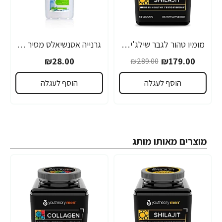
מומיו טהור לגבר שילג'יט 60 כמוסות - מבית Youtheory
גרנייה אסנשיאלס מסיר איפור 2 ב 1 - 200 מ"ל - מבית GARNIER
-38%
₪28.00
₪179.00
₪289.00
הוסף לעגלה
הוסף לעגלה
מוצרים מאותו מותג