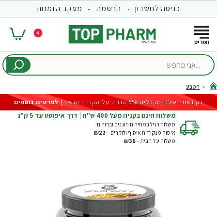
כניסה לחשבון
הרשמה
מעקב הזמנות
0
...אני
מחפש
הטבע
hom
רק באתר שלנו מקבלים 5% הנחה על הקנייה הבאה |
לפרטים נוספים
משלוח חינם בקניה מעל 400 ש"ח | דרך איפוסט עד 5 ק"ג
משלוח רגיל במחירים הוגנים וברורים:
איסוף מנקודות איסוף ולוקרים –
₪22
משלוח עד הבית –
₪38