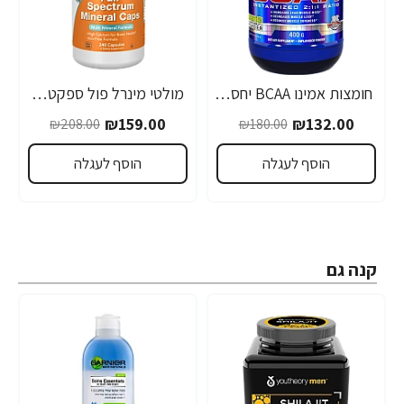
חומצות אמינו BCAA יחס 2-1-1, 400 גרם מבית ALLMAX
מולטי מינרל פול ספקטרום מינרל - 240 כמוסות - מבית NOW FOODS
-24%
-27%
₪159.00
₪132.00
₪208.00
₪180.00
הוסף לעגלה
הוסף לעגלה
קנה גם