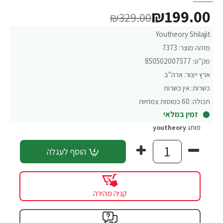
₪199.00
₪329.00
Youtheory Shilajit
מזהה מוצר:
7373
מק"ט:
850502007577
ארץ ייצור:
ארה"ב
כשרות:
אין כשרות
תכולה:
60 כמוסות צמחיות
זמין במלאי
מותג
youtheory
הוסף לעגלה
קניה מהירה