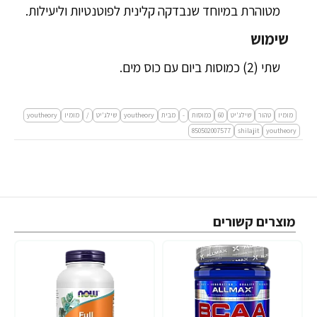
מטוהרת במיוחד שנבדקה קלינית לפוטנטיות וליעילות.
שימוש
שתי (2) כמוסות ביום עם כוס מים.
מומיו
טהור
שילג'יט
60
כמוסות
-
מבית
youtheory
שילג'יט
/
מומיו
youtheory
850502007577
shilajit
youtheory
מוצרים קשורים