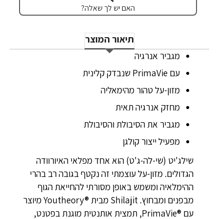
האם יש לך שאלה?
תיאור המוצר
מגביר אנרגיה
עם PrimaVie שנבדק קלינית
מזון-על טהור מהימאליה
מחזק אנרגיה תאית
מגביר את הסיבולת והסיבולת
מפעיל ייצור קולגן
שילג'יט (שי-לה-ג'ט) הוא אחד מפלאי האיורוודה
הגדולים. מזון-על עוצמתי זה נקטף בגובה רב בהרי
ההימלאיה ומשמש באופן מסורתי להחייאת הגוף
מבפנים ומבחוץ. Shilajit מבית Youtheory®‎ מיוצר
עם PrimaVie®‎, תמצית אותנטית מוגנת בפטנט,