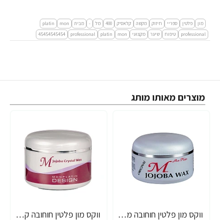
מון
פלטין
ספריי
חיזוק
מקשה
קלאסיק
400
מל
-
מבית
mon
platin
professional
טיפוח
שיער
מקצועי
mon
platin
professional
45454545454
מוצרים מאותו מותג
ווקס מון פלטין חוחובה מקצועי לשיער 150 מ"ל - מבית MON PLATIN PROFESSIONAL
ווקס מון פלטין חוחובה קריסטל מקצועי לשיער 250 מ"ל - מבית MON PLATIN PROFESSIONAL
-18%
-10%