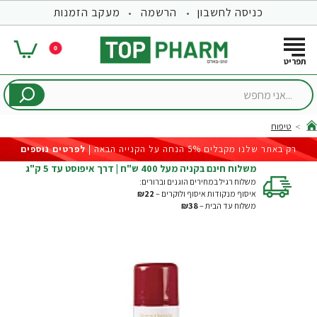
כניסה לחשבון
הרשמה
מעקב הזמנות
0
...אני
מחפש
טיפוח
hom
רק באתר שלנו מקבלים 5% הנחה על הקנייה הבאה |
לפרטים נוספים
משלוח חינם בקניה מעל 400 ש"ח | דרך איפוסט עד 5 ק"ג
משלוח רגיל במחירים הוגנים וברורים:
איסוף מנקודות איסוף ולוקרים –
₪22
משלוח עד הבית –
₪38