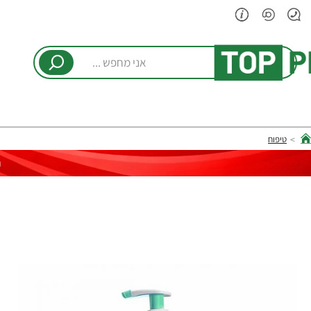
אני
מחפש
...
טיפוח
hom
ר