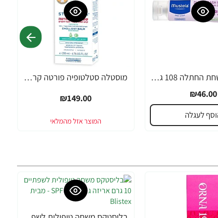
מוסטלה משחת החתלה 108 גרם - מבית Mustela
מוסטלה סטלטופיה פורטה קרם לחות טיפולי לגוף ולפנים לעור יבש במיוחד 200 מ"ל - מבית Mustela
₪46.00
₪149.00
וסף לעגלה
בליסטקס משחה טיפולית לשפתיים 10 גרם אריזה גדולה SPF 10 - מבית Blistex