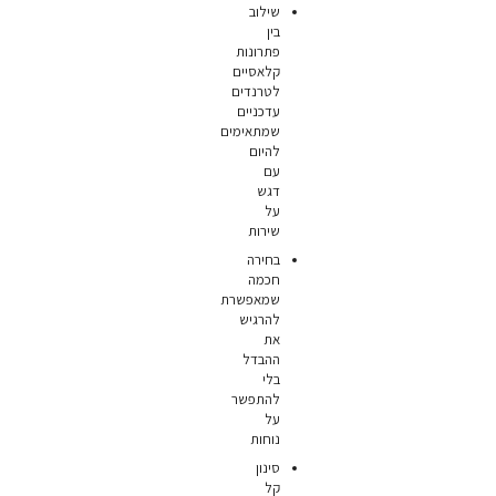
שילוב
בין
פתרונות
קלאסיים
לטרנדים
עדכניים
שמתאימים
להיום
עם
דגש
על
שירות
בחירה
חכמה
שמאפשרת
להרגיש
את
ההבדל
בלי
להתפשר
על
נוחות
סינון
קל