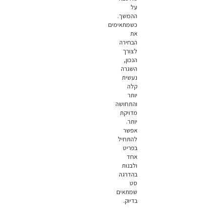
על
ההמשך.
כשמתאימים
את
הבחירה
לצורך
הנכון,
השגרה
נעשית
קלה
יותר
והתחושה
מדויקת
יותר.
אפשר
להתחיל
בפריט
אחד
ולבנות
בהדרגה
סט
שמתאים
בדיוק.