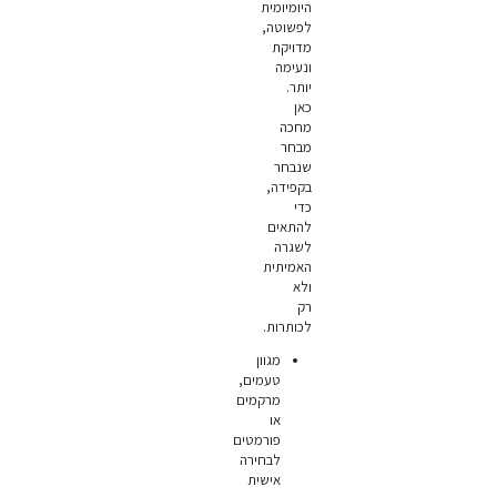
היומיומית
לפשוטה,
מדויקת
ונעימה
יותר.
כאן
מחכה
מבחר
שנבחר
בקפידה,
כדי
להתאים
לשגרה
האמיתית
ולא
רק
לכותרות.
מגוון
טעמים,
מרקמים
או
פורמטים
לבחירה
אישית