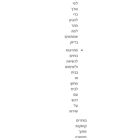
לפי
צורך
כדי
להגיע
מהר
למה
שמתאים
בדיוק
פתרונות
נוחים
לנשיאה
ולשימוש
בבית
או
מחוץ
לבית
עם
דגש
על
שירות
בוחרים
קוסקוס
מתוך
מחשבה