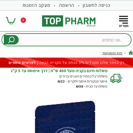
כניסה לחשבון
הרשמה
מעקב הזמנות
0
...אני
מחפש
מזון ומשקאות
hom
רק באתר שלנו מקבלים 5% הנחה על הקנייה הבאה |
לפרטים נוספים
משלוח חינם בקניה מעל 400 ש"ח | דרך איפוסט עד 5 ק"ג
משלוח רגיל במחירים הוגנים וברורים:
איסוף מנקודות איסוף ולוקרים –
₪22
משלוח עד הבית –
₪38