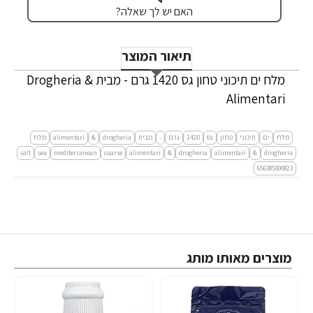
האם יש לך שאלה?
תיאור המוצר
מלח ים תיכוני טחון גס 1420 גרם - מבית Drogheria &
Alimentari
מלח
ים
תיכוני
טחון
גס
1420
גרם
-
מבית
drogheria
&
alimentari
מלח
salt
sea
mediterranean
coarse
alimentari
&
drogheria
alimentari
&
drogheria
656385000823
מוצרים מאותו מותג