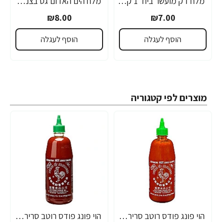
מלח דק מועשר ביוד 1 ק"ג - מבית מלח הארץ
מלח הים האדום גס בצנצנת 1 ק״ג - מבית מלח הארץ
₪8.00
₪7.00
הוסף לעגלה
הוסף לעגלה
מוצרים לפי קטגוריה
הוי פונג פודס רוטב סריראצ'ה פלפל צ'ילי חריף 435 גרם - מבית HUY FONG FOODS
הוי פונג פודס רוטב סריראצ'ה פלפל צ'ילי חריף 793 גרם - מבית HUY FONG FOODS