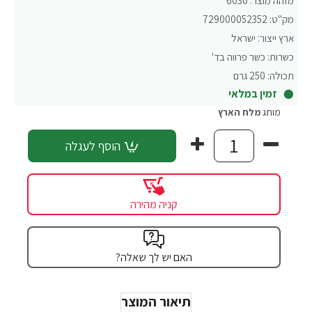
מזהה מוצר:
6030
מק"ט:
729000052352
ארץ ייצור:
ישראל
כשרות:
כשר פרווה בד'
תכולה:
250 גרם
זמין במלאי
מותג
מלח הארץ
הוסף לעגלה
קניה מהירה
האם יש לך שאלה?
תיאור המוצר