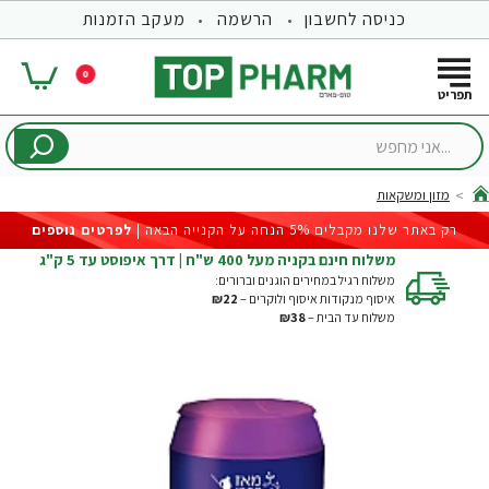
כניסה לחשבון
הרשמה
מעקב הזמנות
0
...אני
מחפש
מזון ומשקאות
hom
רק באתר שלנו מקבלים 5% הנחה על הקנייה הבאה |
לפרטים נוספים
משלוח חינם בקניה מעל 400 ש"ח | דרך איפוסט עד 5 ק"ג
משלוח רגיל במחירים הוגנים וברורים:
איסוף מנקודות איסוף ולוקרים –
₪22
משלוח עד הבית –
₪38