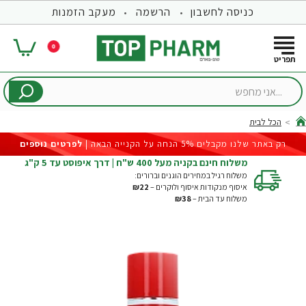
כניסה לחשבון
הרשמה
מעקב הזמנות
0
...אני
מחפש
הכל לבית
hom
רק באתר שלנו מקבלים 5% הנחה על הקנייה הבאה |
לפרטים נוספים
משלוח חינם בקניה מעל 400 ש"ח | דרך איפוסט עד 5 ק"ג
משלוח רגיל במחירים הוגנים וברורים:
איסוף מנקודות איסוף ולוקרים –
₪22
משלוח עד הבית –
₪38