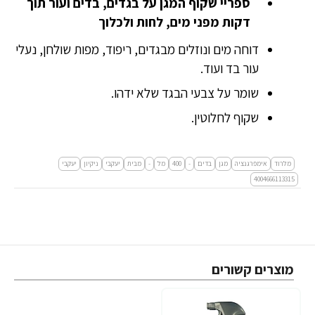
ספריי שקוף המגן על בגדים, בדים ועור תוך
דקות מפני מים, לחות ולכלוך
דוחה מים ונוזלים מבגדים, ריפוד, מפות שולחן, נעלי
עור בד ועוד.
שומר על צבעי הבגד שלא ידהו.
שקוף לחלוטין.
מלרוד
אימפרגנציה
מגן
בדים
-
400
מל
-
מבית
יעקבי
ניקיון
יעקבי
4004666113315
מוצרים קשורים