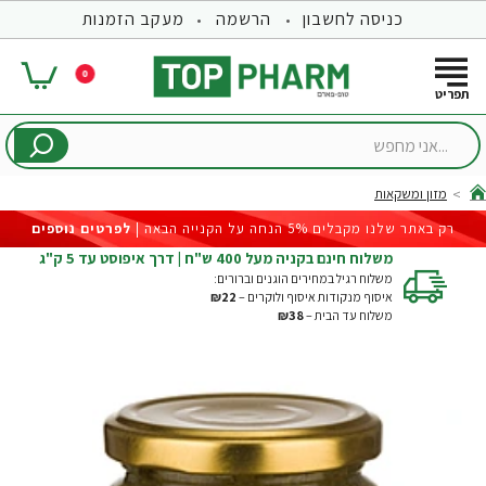
כניסה לחשבון
הרשמה
מעקב הזמנות
0
...אני
מחפש
מזון ומשקאות
hom
רק באתר שלנו מקבלים 5% הנחה על הקנייה הבאה |
לפרטים נוספים
משלוח חינם בקניה מעל 400 ש"ח | דרך איפוסט עד 5 ק"ג
משלוח רגיל במחירים הוגנים וברורים:
איסוף מנקודות איסוף ולוקרים –
₪22
משלוח עד הבית –
₪38