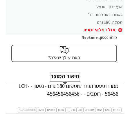
ארץ ייצור:
ישראל
כשרות:
כשר פרווה בד'
תכולה:
180 גרם
אזל במלאי זמנית
מותג
נפטון
,
Neptune
האם יש לך שאלה?
תיאור המוצר
ממרח פסטו זעתר שומשום 180 גרם - נפטון - LCH-
56456 - רוטבים - - 456456456456
ממרח
פסטו
זעתר
שומשום
180
גרם
-
נפטון
רוטבים
נפטון
456456456456