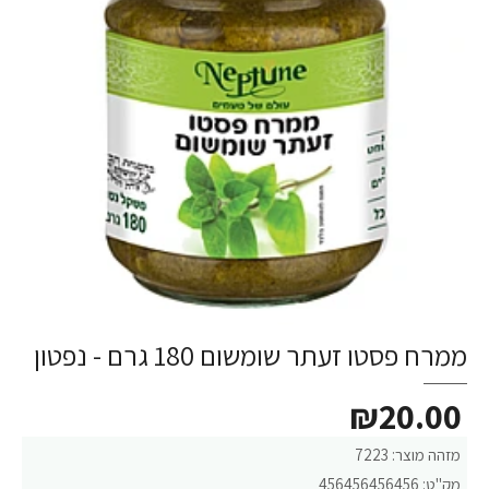
ממרח פסטו זעתר שומשום 180 גרם - נפטון
₪20.00
מזהה מוצר:
7223
מק"ט:
456456456456