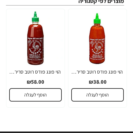
מוצרים לפי קטגוריה
הוי פונג פודס רוטב סריראצ'ה פלפל צ'ילי חריף 435 גרם - מבית HUY FONG FOODS
הוי פונג פודס רוטב סריראצ'ה פלפל צ'ילי חריף 793 גרם - מבית HUY FONG FOODS
₪58.00
₪38.00
הוסף לעגלה
הוסף לעגלה