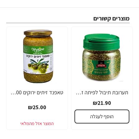
מוצרים קשורים
תערובת תיבול לפיתה זעתר עם שומשום צנצנת 250 גרם - מבית אל נח'לה
טאפנד זיתים ירוקים 700 גרם - נפטון
₪21.90
₪25.00
הוסף לעגלה