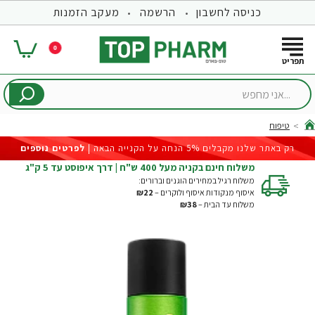
כניסה לחשבון
הרשמה
מעקב הזמנות
0
...אני
מחפש
טיפוח
hom
רק באתר שלנו מקבלים 5% הנחה על הקנייה הבאה |
לפרטים נוספים
משלוח חינם בקניה מעל 400 ש"ח | דרך איפוסט עד 5 ק"ג
משלוח רגיל במחירים הוגנים וברורים:
איסוף מנקודות איסוף ולוקרים –
₪22
משלוח עד הבית –
₪38