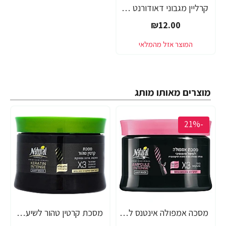
קרליין מגבוני דאודורנט נושם+ 75 מ"ל - מבית CARELINE
₪12.00
מוצרים מאותו מותג
-21%
מסכה אמפולה אינטנס לשיער יבש צבוע ופגום במיוחד נטורל פורמולה 350 מ"ל - מבית NATURAL FORMULA
מסכת קרטין טהור לשיער נטורל פורמולה 350 מ"ל - מבית NATURAL FORMULA