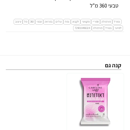
טבעי 360 מ"ל
נטורל
פורמולה
ספריי
מקצועי
לקבוע
נפח
וגלים
במראה
טבעי
360
מל
עיצוב
לשיער
נטורל
פורמולה
729010496324
קנה גם