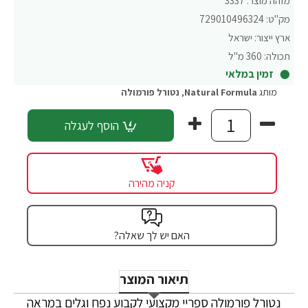
מזהה מוצר:
3337
מק"ט:
729010496324
ארץ ייצור:
ישראל
תכולה:
360 מ"ל
זמין במלאי
מותג
Natural Formula
,
נטורל פורמולה
הוסף לעגלה
קניה מהירה
האם יש לך שאלה?
תיאור המוצר
נטורל פורמולה ספריי מקצועי לקבוע נפח וגלים במראה