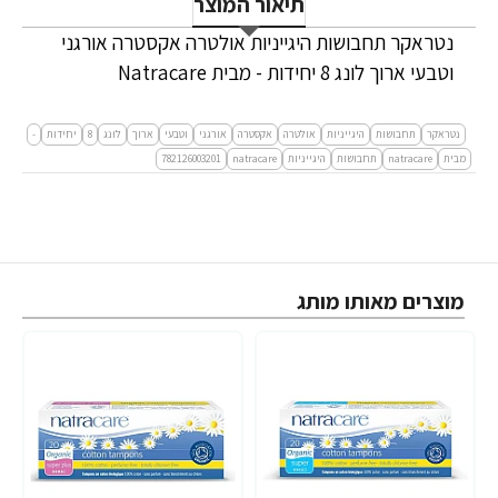
תיאור המוצר
נטראקר תחבושות היגייניות אולטרה אקסטרה אורגני
וטבעי ארוך לונג 8 יחידות - מבית Natracare
נטראקר
תחבושות
היגייניות
אולטרה
אקסטרה
אורגני
וטבעי
ארוך
לונג
8
יחידות
-
מבית
natracare
תחבושות
היגייניות
natracare
782126003201
מוצרים מאותו מותג