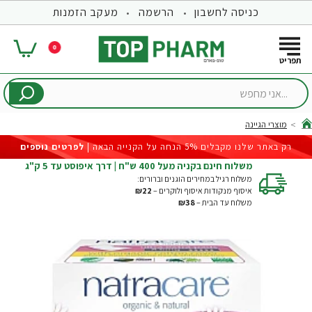
כניסה לחשבון
הרשמה
מעקב הזמנות
0
...אני
מחפש
מוצרי הגיינה
hom
רק באתר שלנו מקבלים 5% הנחה על הקנייה הבאה |
לפרטים נוספים
משלוח חינם בקניה מעל 400 ש"ח | דרך איפוסט עד 5 ק"ג
משלוח רגיל במחירים הוגנים וברורים:
איסוף מנקודות איסוף ולוקרים –
₪22
משלוח עד הבית –
₪38