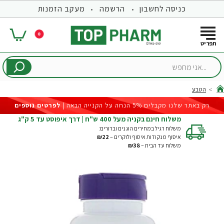
כניסה לחשבון
הרשמה
מעקב הזמנות
0
...אני
מחפש
הטבע
hom
רק באתר שלנו מקבלים 5% הנחה על הקנייה הבאה |
לפרטים נוספים
משלוח חינם בקניה מעל 400 ש"ח | דרך איפוסט עד 5 ק"ג
משלוח רגיל במחירים הוגנים וברורים:
איסוף מנקודות איסוף ולוקרים –
₪22
משלוח עד הבית –
₪38
-44%