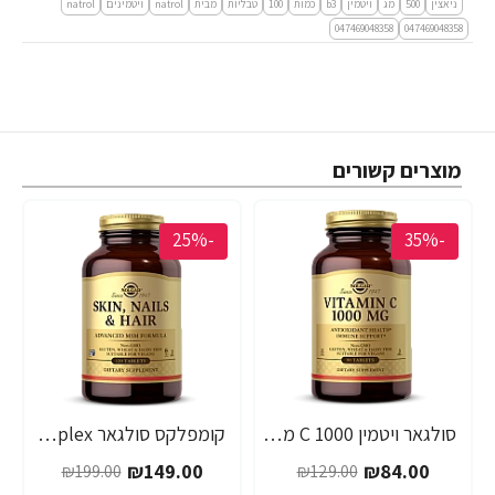
ניאצין
500
מג
ויטמין
b3
כמות
100
טבליות
מבית
natrol
ויטמינים
natrol
047469048358
047469048358
מוצרים קשורים
-25%
-35%
סולגאר ויטמין C 1000 מ"ג - 90 טבליות מבית SOLGAR
קומפלקס סולגאר HNS Complex קומפלקס MSM ויטמינים ומינרלים - תכולה 120 טבליות מבית SOLGAR
₪149.00
₪84.00
₪199.00
₪129.00