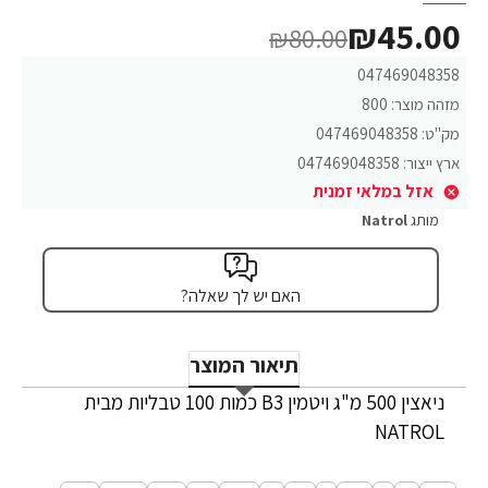
₪45.00
₪80.00
047469048358
מזהה מוצר:
800
מק"ט:
047469048358
ארץ ייצור:
047469048358
אזל במלאי זמנית
מותג
Natrol
האם יש לך שאלה?
תיאור המוצר
ניאצין 500 מ"ג ויטמין B3 כמות 100 טבליות מבית
NATROL