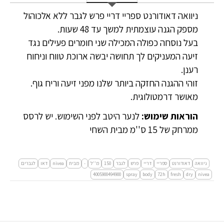
ניוואה דאודורנט ספריי דריי פרש לגבר ללא אלכוהול
מספק הגנה עוצמתית למשך עד 48 שעות.
בעל נוסחה כפולה המכילה שני חומרים פעילים נגד
זיעה המעניקים לך תחושה יבשה ארוכת טווח וניחוח
רענן.
זוהי ההגנה החזקה ביותר שלנו מפני זיעה וריח גוף.
מאושר דרמטולוגית.
הוראות שימוש:
לנער היטב לפני השימוש. יש לרסס
ממרחק של 15 ס''מ מבית השחי
ניוואה
דאודורנט
ספריי
דריי
פרש
לגבר
150
מ''ל
-
מבית
nivea
דאו
לגברים
4005900494900
spray
body
72h
fresh
dry
nivea