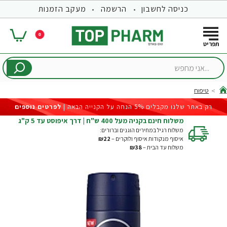
כניסה לחשבון
הרשמה
מעקב הזמנות
0
...אני
מחפש
טיפוח
hom
רק באתר שלנו מקבלים 5% הנחה על הקנייה הבאה |
לפרטים נוספים
משלוח חינם בקניה מעל 400 ש"ח | דרך איפוסט עד 5 ק"ג
משלוח רגיל במחירים הוגנים וברורים:
איסוף מנקודות איסוף ולוקרים –
₪22
משלוח עד הבית –
₪38