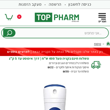
כניסה לחשבון
הרשמה
מעקב הזמנות
0
...אני
מחפש
טיפוח
hom
רק באתר שלנו מקבלים 5% הנחה על הקנייה הבאה |
לפרטים נוספים
משלוח חינם בקניה מעל 400 ש"ח | דרך איפוסט עד 5 ק"ג
משלוח רגיל במחירים הוגנים וברורים:
איסוף מנקודות איסוף ולוקרים –
₪22
משלוח עד הבית –
₪38