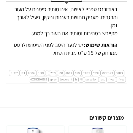
דאודורנט ספריי לאישה, אינו מותיר סימנים על העור
והבגדים. מעניק תחושת רעננות וניקיון, פעיל לאורך
זמן.
מתייבש במהירות ומותיר את העור רך למגע.
הוראות שימוש:
יש לנער היטב לפני השימוש ולרסס
ממרחק של 15 ס"מ מבית השחי.
ניוואה
דאודורנט
ספריי
פאודר
טאץ
לאשה
150
מ''ל
-
מבית
nivea
דאו
לנשים
4005808908585
spray
deodorant
h
48
sensation
talc
nivea
nivea
מוצרים קשורים