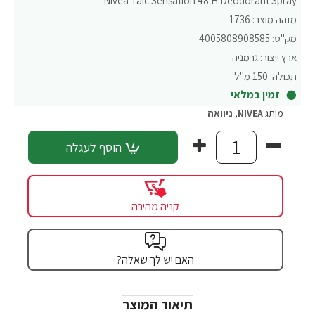
Nivea Talc Sensation 48 H Deodorant Spray
מזהה מוצר:
1736
מק"ט:
4005808908585
ארץ ייצור:
גרמניה
תכולה:
150 מ"ל
זמין במלאי
מותג
NIVEA
,
ניוואה
הוסף לעגלה
קניה מהירה
האם יש לך שאלה?
תיאור המוצר