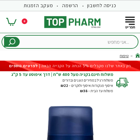
כניסה לחשבון
הרשמה
מעקב הזמנות
0
...אני
מחפש
טיפוח
hom
רק באתר שלנו מקבלים 5% הנחה על הקנייה הבאה |
לפרטים נוספים
משלוח חינם בקניה מעל 400 ש"ח | דרך איפוסט עד 5 ק"ג
משלוח רגיל במחירים הוגנים וברורים:
איסוף מנקודות איסוף ולוקרים –
₪22
משלוח עד הבית –
₪38