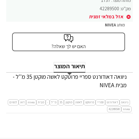
מזהה מוצר:
1737
מק"ט:
42289500
אזל במלאי זמנית
מותג
NIVEA
האם יש לך שאלה?
תיאור המוצר
ניוואה דאודורנט ספריי פרוטקט לאשה מוקטן 35 מ''ל -
מבית NIVEA
ניוואה
דאודורנט
ספריי
פרוטקט
לאשה
מוקטן
35
מ''ל
-
מבית
nivea
דאו
לנשים
42289500
nivea