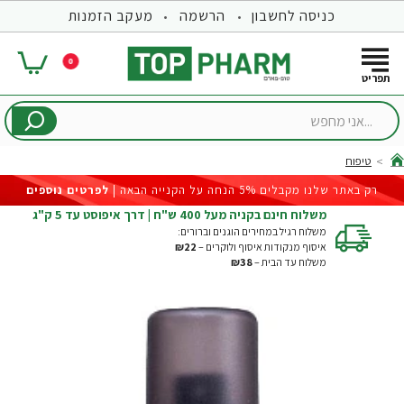
כניסה לחשבון
הרשמה
מעקב הזמנות
0
...אני
מחפש
טיפוח
hom
רק באתר שלנו מקבלים 5% הנחה על הקנייה הבאה |
לפרטים נוספים
משלוח חינם בקניה מעל 400 ש"ח | דרך איפוסט עד 5 ק"ג
משלוח רגיל במחירים הוגנים וברורים:
איסוף מנקודות איסוף ולוקרים –
₪22
משלוח עד הבית –
₪38