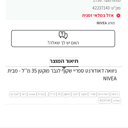
מזהה מוצר:
1730
מק"ט:
42237143
אזל במלאי זמנית
מותג
NIVEA
האם יש לך שאלה?
תיאור המוצר
ניוואה דאודורנט ספריי שקוף לגבר מוקטן 35 מ''ל - מבית
NIVEA
ניוואה
דאודורנט
ספריי
שקוף
לגבר
מוקטן
35
מ''ל
-
מבית
nivea
דאו
לגברים
42237143
nivea