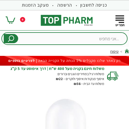
כניסה לחשבון
הרשמה
מעקב הזמנות
0
...אני
מחפש
טיפוח
hom
רק באתר שלנו מקבלים 5% הנחה על הקנייה הבאה |
לפרטים נוספים
משלוח חינם בקניה מעל 400 ש"ח | דרך איפוסט עד 5 ק"ג
משלוח רגיל במחירים הוגנים וברורים:
איסוף מנקודות איסוף ולוקרים –
₪22
משלוח עד הבית –
₪38