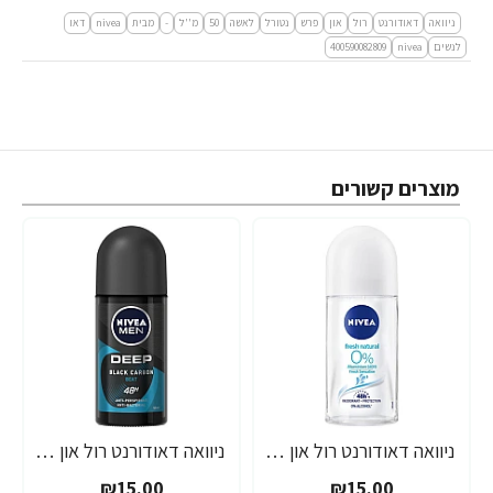
ניוואה
דאודורנט
רול
און
פרש
נטורל
לאשה
50
מ''ל
-
מבית
nivea
דאו
לנשים
nivea
400590082809
מוצרים קשורים
ניוואה דאודורנט רול און פרש נטורל לאישה 50 מ"ל - מבית NIVEA
ניוואה דאודורנט רול און לגבר דיפ ביט לגבר 50 מ''ל - מבית NIVEA
₪15.00
₪15.00