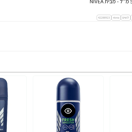
לנשים
nivea
42288923