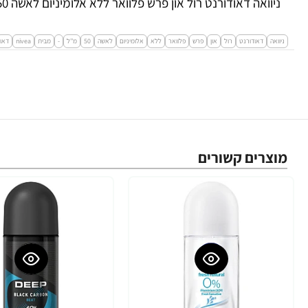
ניוואה דאודורנט רול און פרש פלוואר ללא אלומיניום לאשה 50 מ''ל - מבית NIVEA
ניוואה
דאודורנט
רול
און
פרש
פלוואר
ללא
אלומיניום
לאשה
50
מ''ל
-
מבית
nivea
דאו
מוצרים קשורים