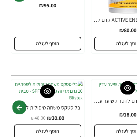
₪95.00
ניוואה ACTIVE ENERGY קרם יום לגבר 50 מ"ל - מבית NIVEA
₪80.00
וסף לעגלה
הוסף לעגלה
אורנה 19 קרם להסרת שיער עדין במיוחד 90 מ"ל
בליסטקס משחה טיפולית לשפתיים 10 גרם אריזה גדולה SPF 10 - מבית Blistex
-38%
₪18.00
₪30.00
₪48.00
וסף לעגלה
הוסף לעגלה