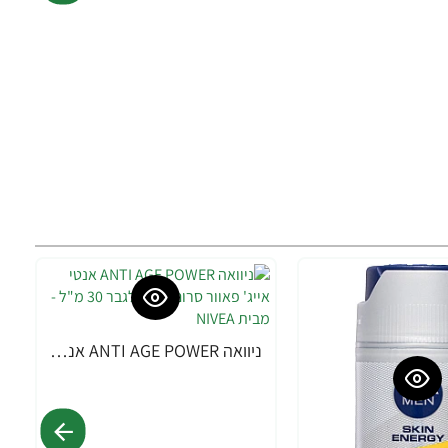
ניוואה ANTI AGE POWER אנטי אייג' פאוור סרום 2 ב-1 לגבר 30 מ"ל - מבית NIVEA