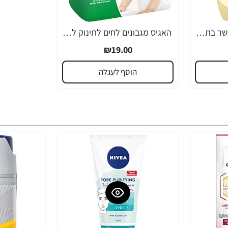
פלמוליב סבון ידיים מועשר בתמציות חלב ודבש 300 מ"ל - מבית Palmolive
האגיס מגבונים לחים לתינוק ללא בישום מארז רביעייה HUGGIES
₪19.00
הוסף לעגלה