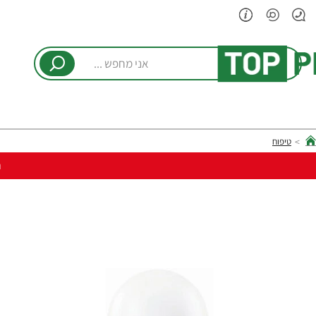
אני
מחפש
...
טיפוח
hom
ר