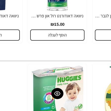
ניוואה דאודורנט רול און לגבר דיפ ביט לגבר 50 מ''ל - מבית NIVEA
ניוואה דאודורנט רול און פרש סנסיישן לגבר 50 מ''ל - מבית NIVEA
₪15.00
הוסף לעגלה
ה