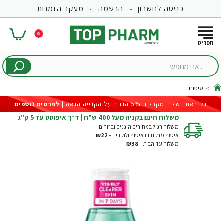
כניסה לחשבון
הרשמה
מעקב הזמנות
0
...אני
מחפש
טיפוח
hom
רק באתר שלנו מקבלים 5% הנחה על הקנייה הבאה |
לפרטים נוספים
משלוח חינם בקניה מעל 400 ש"ח | דרך איפוסט עד 5 ק"ג
משלוח רגיל במחירים הוגנים וברורים:
איסוף מנקודות איסוף ולוקרים –
₪22
משלוח עד הבית –
₪38