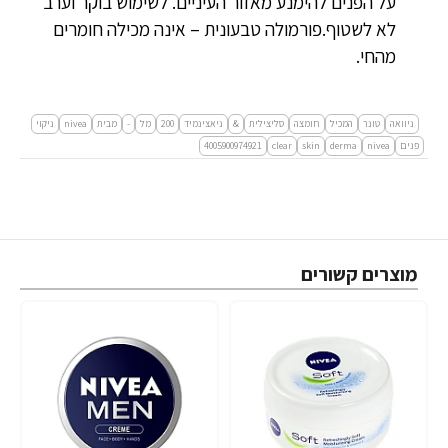
על הפנים להימנע מאזור העיניים. לשימוש בוקר וערב
לא לשטוף.פורמולה טבעונית – אינה מכילה חומרים
מהחי.
ניוואה
טונר
המכיל
חומצה
סליצילית
&
ניאצינמיד
200
מל
-
מבית
nivea
ניקוי
פנים
nivea
derma
skin
clear
4005900974921
מוצרים קשורים