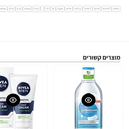
ניוואה
לומינוס
סרום
לטיפול
בכתמי
פוסט
אקנה
30
מל
-
מבית
nivea
קרם
פנים
nivea
מוצרים קשורים