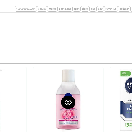
4006000011394
serum
marks
post-acne
spot
dark
anti
630
luminous
cellular