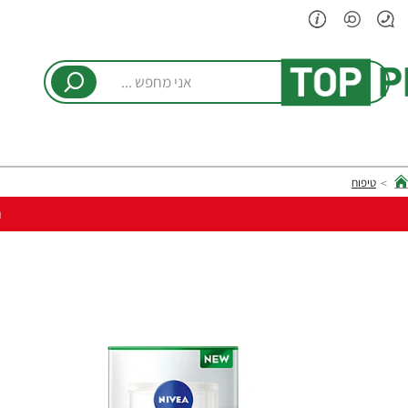
אני
מחפש
...
טיפוח
hom
ר