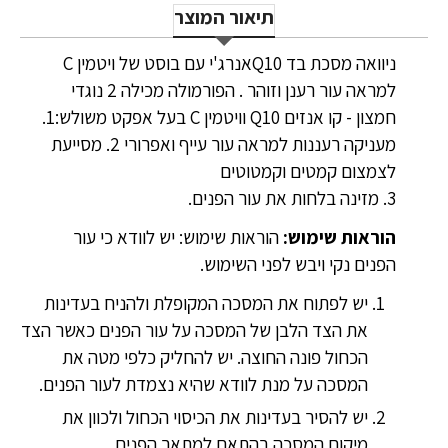
תיאור המוצר
ניוואה מסכת בד Q10אנרג'י עם בוסט של ויטמין C
למראה עור רענן וזוהר . הפורמולה מכילה 2 נוגדי
חמצון - קו אנזים Q10 וויטמין C בעל אפקט משולש:1.
מעניקה רעננות למראה עור עייף ואפרורי 2. מסייעת
לצמצום קמטים וקמטוטים
3. מזינה בלחות את עור הפנים.
הוראות שימוש:
הוראות שימוש: יש לוודא כי עור
הפנים נקי ויבש לפני השימוש.
יש לפתוח את המסכה המקופלת ולהניח בעדינות
את הצד הלבן של המסכה על עור הפנים כאשר הצד
הכחול פונה החוצה. יש להחליק כלפי מטה את
המסכה על מנת לוודא שהיא נצמדת לעור הפנים.
יש להסיר בעדינות את הכיסוי הכחול ולכוון את
מיקום המסכה בהתאם למתאר הפנים.