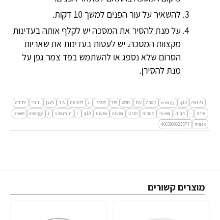
להשאיר על עור הפנים למשך 10 דקות.
על מנת להסיר את המסכה יש לקלף אותה בעדינות
מקצוות המסכה. יש לעסות בעדינות את שאריות
הסרום שלא נספג או להשתמש בפד צמר גפן על
מנת להסירן.
ניוואה
q10
energy
מסכה
עם
בוסט
של
ויטמין
c
למראה
עור
רענן
וזוהר
יחידה
אחת
-
מבית
nivea
מסכות
פנים
nivea
nivea
q10
+
vitamin
c
energy
sheet
4005900623577
mask
מוצרים קשורים