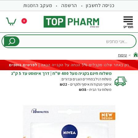
כניסה לחשבון
הרשמה
מעקב הזמנות
0
...אני
מחפש
טיפוח
hom
רק באתר שלנו מקבלים 5% הנחה על הקנייה הבאה |
לפרטים נוספים
משלוח חינם בקניה מעל 400 ש"ח | דרך איפוסט עד 5 ק"ג
משלוח רגיל במחירים הוגנים וברורים:
איסוף מנקודות איסוף ולוקרים –
₪22
משלוח עד הבית –
₪38