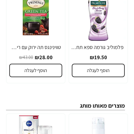
פלמוליב גורמה ספא תחליב רחצה בניחוח פטל 500 מ"ל - מבית Palmolive
טווינינגס תה ירוק עם רימון פטל ותות 20 שקיות - מבית Twinings
₪28.00
₪19.50
₪43.00
הוסף לעגלה
הוסף לעגלה
מוצרים מאותו מותג