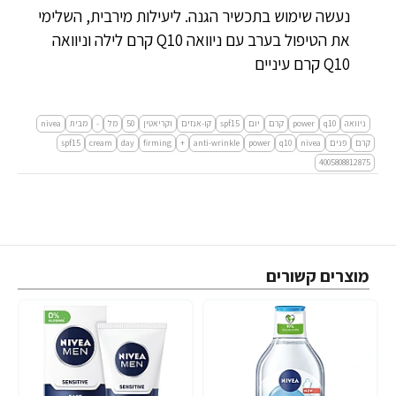
נעשה שימוש בתכשיר הגנה. ליעילות מירבית, השלימי
את הטיפול בערב עם ניוואה Q10 קרם לילה וניוואה
Q10 קרם עיניים
ניוואה
q10
power
קרם
יום
spf15
קו-אנזים
וקריאטין
50
מל
-
מבית
nivea
קרם
פנים
nivea
q10
power
anti-wrinkle
+
firming
day
cream
spf15
4005808812875
מוצרים קשורים