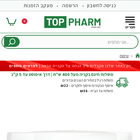
כניסה לחשבון
הרשמה
מעקב הזמנות
0
...אני
מחפש
טיפוח
hom
רק באתר שלנו מקבלים 5% הנחה על הקנייה הבאה |
לפרטים נוספים
משלוח חינם בקניה מעל 400 ש"ח | דרך איפוסט עד 5 ק"ג
משלוח רגיל במחירים הוגנים וברורים:
איסוף מנקודות איסוף ולוקרים –
₪22
משלוח עד הבית –
₪38