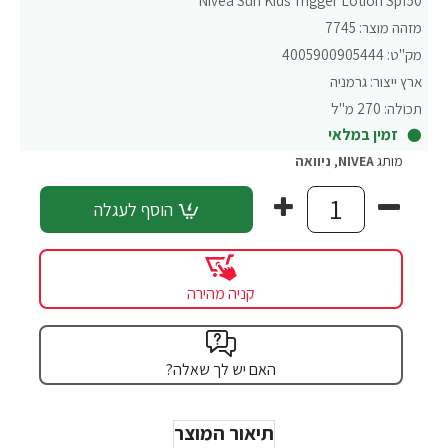
Nivea Sun Kids Trigger Lotion Spf50
מזהה מוצר:
7745
מק"ט:
4005900905444
ארץ ייצור:
גרמניה
תכולה:
270 מ"ל
זמין במלאי
מותג
NIVEA
,
ניוואה
הוסף לעגלה
קניה מהירה
האם יש לך שאלה?
תיאור המוצר