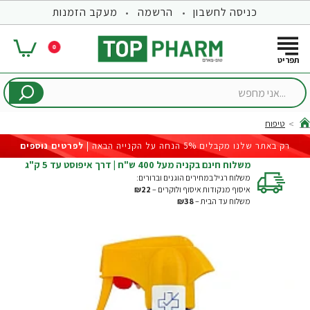
כניסה לחשבון
הרשמה
מעקב הזמנות
0
...אני
מחפש
טיפוח
hom
רק באתר שלנו מקבלים 5% הנחה על הקנייה הבאה |
לפרטים נוספים
משלוח חינם בקניה מעל 400 ש"ח | דרך איפוסט עד 5 ק"ג
משלוח רגיל במחירים הוגנים וברורים:
איסוף מנקודות איסוף ולוקרים –
₪22
משלוח עד הבית –
₪38