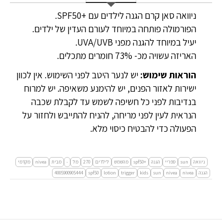
ניוואה סאן קרם הגנה לילדים עם +SPF50.
הפורמולה פותחה במיוחד לעורם העדין של ילדים.
יעיל במיוחד להגנה מפני UVA/UVB.
האריזה עשויה מכ- 73% חומרים מתכלים.
הוראות שימוש:
יש לנער היטב לפני השימוש. אין לכוון
ישירות לאזור הפנים, יש להימנע משאיפה. יש למרוח
בנדיבות לפני כל חשיפה לשמש עד לקבלת שכבה
הנראית לעין לפני מריחה, להניח להתייבש ולחזור על
הפעולה כדי להבטיח כיסוי מלא.
ניוואה
sun
ספריי
הגנה
+spf50
מהשמש
לילדים
270
מל
-
מבית
nivea
מקדמי
הגנה
nivea
nivea
sun
kids
trigger
lotion
spf50
4005900905444