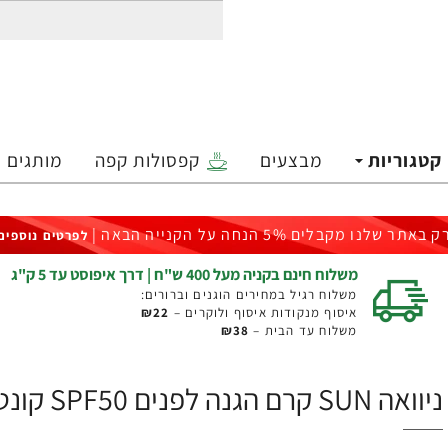
קטגוריות
מבצעים
קפסולות קפה
מותגים
ק באתר שלנו מקבלים 5% הנחה על הקנייה הבאה |
לפרטים נוספים
משלוח חינם בקניה מעל 400 ש"ח | דרך איפוסט עד 5 ק"ג
משלוח רגיל במחירים הוגנים וברורים:
איסוף מנקודות איסוף ולוקרים –
₪22
משלוח עד הבית –
₪38
ניוואה SUN קרם הגנה לפנים SPF50 קונטרול שיין 50 מ"ל - מבית NIVEA