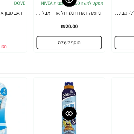
ג'ל גילוח ניוואה 200 מ"ל- מבית NIVEA
ניוואה דאודורנט רול און דאבל אפקט לאשה 50 מ''ל - מבית NIVEA
₪20.00
הוסף לעגלה