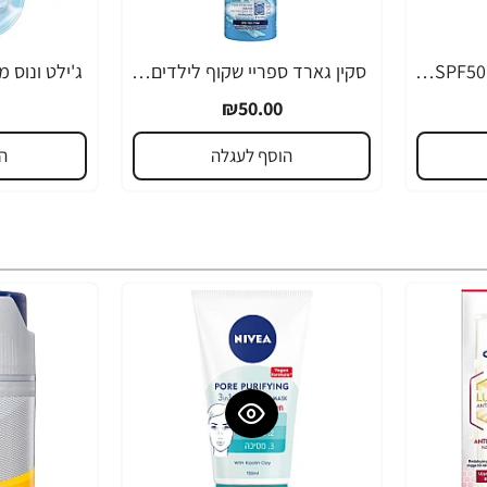
ניוואה SUN קרם הגנה SPF50 לפנים Q10 אנטי אייג'ינג 50 מ"ל - מבית NIVEA
סקין גארד ספריי שקוף לילדים לעור רטוב SPF50 בוב ספוג 300 מ"ל - מבית SKIN GARD
₪50.00
הוסף לעגלה
ה