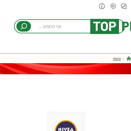
אני
מחפש
...
טיפוח
hom
ר