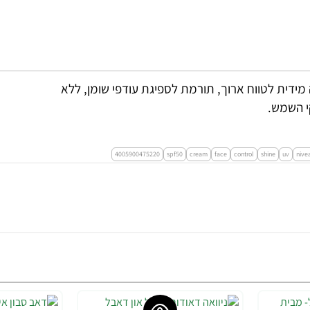
ידית לטווח ארוך, תורמת לספיגת עודפי שומן, ללא
י השמש.
4005900475220
spf50
cream
face
control
shine
uv
nive