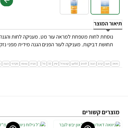
תיאור המוצר
נוסחת לחות מטפחת למראה עור מט. מעניקה לחות והגנה מ
תחושת דביקות. מעניקה לעור הפנים הגנה מידית מפני נזק
ניוואה
sun
קרם
הגנה
לפנים
spf50
קונטרול
שיין
50
מל
-
מבית
nivea
מקדמי
הגנה
a
מוצרים קשורים