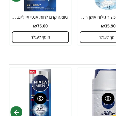
ג'ילט ונוס מכשיר גילוח אושן רב פעמי לנשים + 2 סכינים - מבית Gillette
ניוואה קרם לחות אנטי אייג'ינג עם חומצה היאלורונית ופרו-רטינול 50 מ"ל - מבית NIVEA
₪75.00
₪35.90
וסף לעגלה
הוסף לעגלה