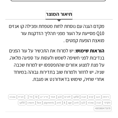
תיאור המוצר
מקדם הגנה עם נוסחת לחות מטפחת ומכילה קו אנזים
Q10 מסייעת על העור מפני תהליך הזדקנות עור
מואצת הופעת קמטים .
הוראות שימוש:
יש למרוח את התכשיר על עור הפנים
בנדיבות לפני חשיפה לשמש ולעסות עד ספיגה מלאה.
על מנת למנוע אזורים שהתפספסו יש למרוח שכבה
שניה. יש לחזור ולמרוח שוב בתדירות גבוהה במיוחד
אחרי שחיה, שימוש בדאודורנט או מגבת.
ניוואה
sun
קרם
הגנה
spf50
לפנים
q10
אנטי
אייג'ינג
50
מל
-
מבית
nivea
מקדמי
הגנה
nivea
q10
anti
age
&
anti
pigments
face
cream
spf50
4005900475978