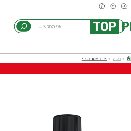
אני
מחפש
...
הטבע
צמחי ושמני מרפא
hom
ר