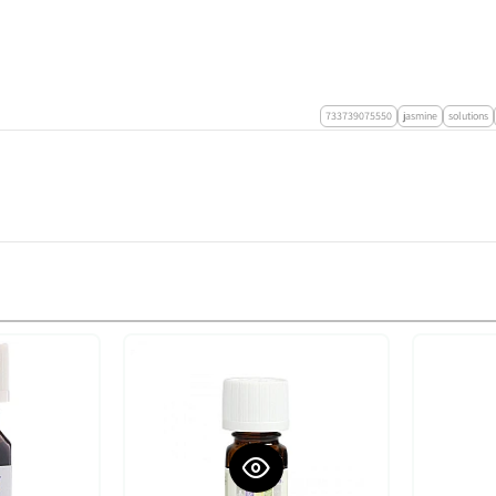
733739075550
jasmine
solutions