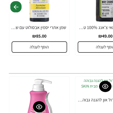
שמן אתרי מאי צ'אנג 100% טהור 15 מ"ל - מבית Aura Cacia
שמן אתרי יסמין אבסולוט עם שמן חוחבה 100% טהור 15 מ"ל - מבית Aura Cacia
₪85.00
₪49.00
וסף לעגלה
הוסף לעגלה
סקין גארד רול און להגנה גבוהה SPF50 לילדים 70 מ"ל - מבית SKIN GARD