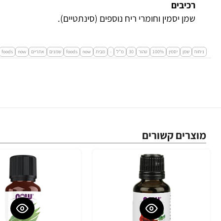
רכיבים
שמן יסמין וחומרי ריח נוספים (סינתטיים).
ניחוח
שמן
יסמין
100%
טהור
30
מ”ל
-
מבית
now
foods
שמנים
אתריים
now
foods
מוצרים קשורים