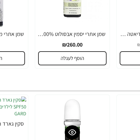
שמן אתרי אקליפטוס רדיאטה 30 מ”ל - מבית NOW FOODS
שמן אתרי יסמין אבסולוט 100% טהור - שמן רומנטי 3.7 מ”ל - מבית Aura Cacia
₪260.00
₪
הוסף לעגלה
ה