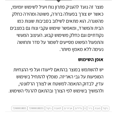
מוצר זה נועד להעניק פתרון נוח ויעיל לשימוש יומיומי,
כאשר יש צורך בפעולה ברורה, פשוטה ומהירה כחלק
מהשגרה. הוא מתאים לשילוב בסביבות שונות כמו
הבית והמשרד, ומאפשר שימוש עקבי ונוח גם במצבים
נקודתיים וגם כחלק משימוש קבוע. העיצוב המעשי
והתפעול הפשוט מסייעים לשמור על סדר ותחושה
נעימה ללא מאמץ מיותר.
אופן השימוש
יש להשתמש במוצר בהתאם לייעודו ועל פי ההנחיות
המופיעות על גבי האריזה. מומלץ להתחיל בשימוש
עדין, לבדוק התאמה למשטח או לצורך הרלוונטי,
ולהמשיך בשימוש לפי הצורך ובהתאם להרגלי השימוש.
ניקול
מגבת
נייר
6
גלילים
אביזרים
למטבח
ניקול
7290000188355
729000018835