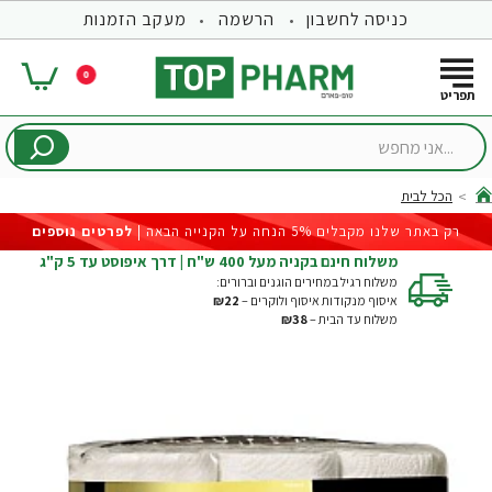
כניסה לחשבון
הרשמה
מעקב הזמנות
0
...אני
מחפש
הכל לבית
hom
רק באתר שלנו מקבלים 5% הנחה על הקנייה הבאה |
לפרטים נוספים
משלוח חינם בקניה מעל 400 ש"ח | דרך איפוסט עד 5 ק"ג
משלוח רגיל במחירים הוגנים וברורים:
איסוף מנקודות איסוף ולוקרים –
₪22
משלוח עד הבית –
₪38