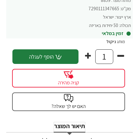
מזהה מוצר:
8859
מק"ט:
7290111347665
ארץ ייצור:
ישראל
תכולה:
50 יחידות באריזה
זמין במלאי
מותג
ניקול
הוסף לעגלה
קניה מהירה
האם יש לך שאלה?
תיאור המוצר