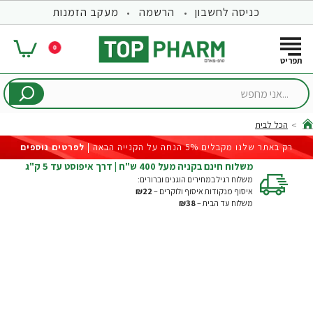
כניסה לחשבון
הרשמה
מעקב הזמנות
0
...אני
מחפש
הכל לבית
hom
רק באתר שלנו מקבלים 5% הנחה על הקנייה הבאה |
לפרטים נוספים
משלוח חינם בקניה מעל 400 ש"ח | דרך איפוסט עד 5 ק"ג
משלוח רגיל במחירים הוגנים וברורים:
איסוף מנקודות איסוף ולוקרים –
₪22
משלוח עד הבית –
₪38