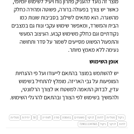
מוצר זה נועד להעניק פתרון נוח ויעיל לשימוש יומיומי,
כאשר יש צורך בפעולה ברורה, פשוטה ומהירה כחלק
מהשגרה. הוא מתאים לשילוב בסביבות שונות כמו
הבית והמשרד, ומאפשר שימוש עקבי ונוח גם במצבים
נקודתיים וגם כחלק משימוש קבוע. העיצוב המעשי
והתפעול הפשוט מסייעים לשמור על סדר ותחושה
נעימה ללא מאמץ מיותר.
אופן השימוש
יש להשתמש במוצר בהתאם לייעודו ועל פי ההנחיות
המופיעות על גבי האריזה. מומלץ להתחיל בשימוש
עדין, לבדוק התאמה למשטח או לצורך הרלוונטי,
ולהמשיך בשימוש לפי הצורך ובהתאם להרגלי השימוש.
ניקול
מטליות
לחות
לניקוי
משטחים
בתוספת
סודה
לשתייה
-
50
יחידות
מטליות
לחות
לניקוי
ניקול
7290111347665