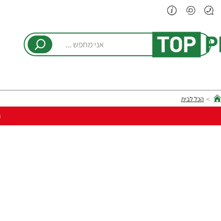
אני
מחפש
...
הכל לבית
hom
ר