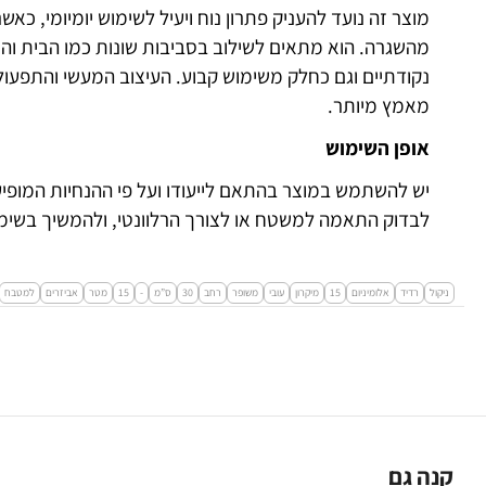
מוצר זה נועד להעניק פתרון נוח ויעיל לשימוש יומיומי, כא
מהשגרה. הוא מתאים לשילוב בסביבות שונות כמו הבית וה
נקודתיים וגם כחלק משימוש קבוע. העיצוב המעשי והתפעו
מאמץ מיותר.
אופן השימוש
יש להשתמש במוצר בהתאם לייעודו ועל פי ההנחיות המופיע
לבדוק התאמה למשטח או לצורך הרלוונטי, ולהמשיך בשימו
ניקול
רדיד
אלומיניום
15
מיקרון
עובי
משופר
רחב
30
ס”מ
-
15
מטר
אביזרים
למטבח
קנה גם