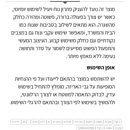
מוצר זה נועד להעניק פתרון נוח ויעיל לשימוש יומיומי,
כאשר יש צורך בפעולה ברורה, פשוטה ומהירה כחלק
מהשגרה. הוא מתאים לשילוב בסביבות שונות כמו
הבית והמשרד, ומאפשר שימוש עקבי ונוח גם במצבים
נקודתיים וגם כחלק משימוש קבוע. העיצוב המעשי
והתפעול הפשוט מסייעים לשמור על סדר ותחושה
נעימה ללא מאמץ מיותר.
אופן השימוש
יש להשתמש במוצר בהתאם לייעודו ועל פי ההנחיות
המופיעות על גבי האריזה. מומלץ להתחיל בשימוש
עדין, לבדוק התאמה למשטח או לצורך הרלוונטי,
ולהמשיך בשימוש לפי הצורך ובהתאם להרגלי השימוש.
ניקול
שקיות
אשפה
חזקות
במיוחד
לפחים
ענקיים
xl
ללא
שרוך
-
20
יחידות
שקיות
אשפה
ניקול
7290016197839