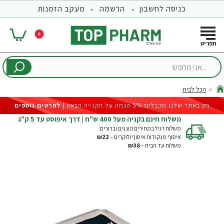
כניסה לחשבון
הרשמה
מעקב הזמנות
0
...אני
מחפש
הכל לבית
hom
רק באתר שלנו מקבלים 5% הנחה על הקנייה הבאה |
לפרטים נוספים
משלוח חינם בקניה מעל 400 ש"ח | דרך איפוסט עד 5 ק"ג
משלוח רגיל במחירים הוגנים וברורים:
איסוף מנקודות איסוף ולוקרים –
₪22
משלוח עד הבית –
₪38