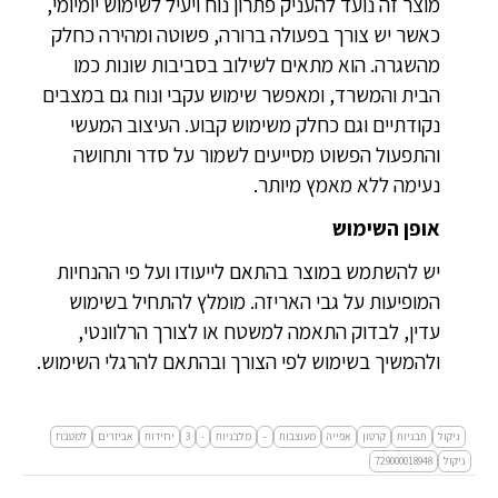
מוצר זה נועד להעניק פתרון נוח ויעיל לשימוש יומיומי,
כאשר יש צורך בפעולה ברורה, פשוטה ומהירה כחלק
מהשגרה. הוא מתאים לשילוב בסביבות שונות כמו
הבית והמשרד, ומאפשר שימוש עקבי ונוח גם במצבים
נקודתיים וגם כחלק משימוש קבוע. העיצוב המעשי
והתפעול הפשוט מסייעים לשמור על סדר ותחושה
נעימה ללא מאמץ מיותר.
אופן השימוש
יש להשתמש במוצר בהתאם לייעודו ועל פי ההנחיות
המופיעות על גבי האריזה. מומלץ להתחיל בשימוש
עדין, לבדוק התאמה למשטח או לצורך הרלוונטי,
ולהמשיך בשימוש לפי הצורך ובהתאם להרגלי השימוש.
ניקול
תבניות
קרטון
אפייה
מעוצבות
–
מלבניות
-
3
יחידות
אביזרים
למטבח
ניקול
729000018948