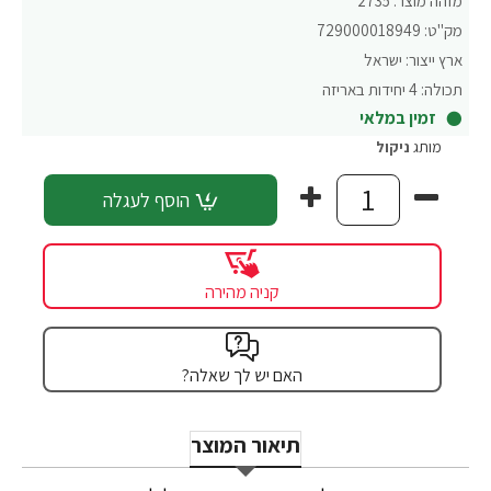
מזהה מוצר:
2735
מק"ט:
729000018949
ארץ ייצור:
ישראל
תכולה:
4 יחידות באריזה
זמין במלאי
מותג
ניקול
הוסף לעגלה
קניה מהירה
האם יש לך שאלה?
תיאור המוצר