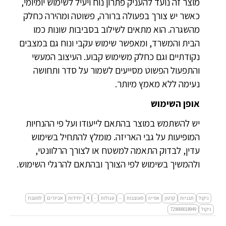
מוצר זה נועד להעניק פתרון נוח ויעיל לשימוש יומיומי,
כאשר יש צורך בפעולה ברורה, פשוטה ומהירה כחלק
מהשגרה. הוא מתאים לשילוב בסביבות שונות כמו
הבית והמשרד, ומאפשר שימוש עקבי ונוח גם במצבים
נקודתיים וגם כחלק משימוש קבוע. העיצוב המעשי
והתפעול הפשוט מסייעים לשמור על סדר ותחושה
נעימה ללא מאמץ מיותר.
אופן השימוש
יש להשתמש במוצר בהתאם לייעודו ועל פי ההנחיות
המופיעות על גבי האריזה. מומלץ להתחיל בשימוש
עדין, לבדוק התאמה למשטח או לצורך הרלוונטי,
ולהמשיך בשימוש לפי הצורך ובהתאם להרגלי השימוש.
ניקול
תבניות
קרטון
אפייה
מעוצבות
–
עגולות
-
4
יחידות
אביזרים
למטבח
ניקול
729000018949