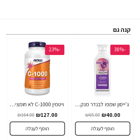
קנה גם
-23%
-38%
ג'ייסון שמפו לבנדר מנקה מזין ומוסיף נפח לשיער 473 מ"ל - מבית JASON
ויטמין C-1000 לא חומצי קומפלקס 250 כמוסות - מבית NOW FOODS
₪127.00
₪40.00
₪164.00
₪65.00
הוסף לעגלה
הוסף לעגלה