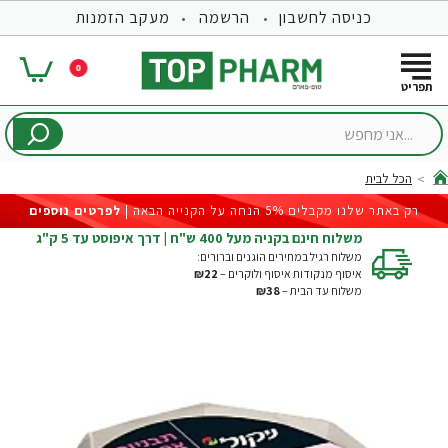
כניסה לחשבון
הרשמה
מעקב הזמנות
0
...אני
מחפש
הכל לבית
hom
רק באתר שלנו מקבלים 5% הנחה על הקנייה הבאה |
לפרטים נוספים
משלוח חינם בקניה מעל 400 ש"ח | דרך איפוסט עד 5 ק"ג
משלוח רגיל במחירים הוגנים וברורים:
איסוף מנקודות איסוף ולוקרים –
₪22
משלוח עד הבית –
₪38