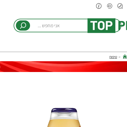
אני
מחפש
...
טיפוח
hom
ר