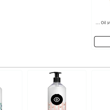
נקה 7 שמפו לשיער צבוע Argan Oil מועשר בשמן ארגן - 750 מ"ל