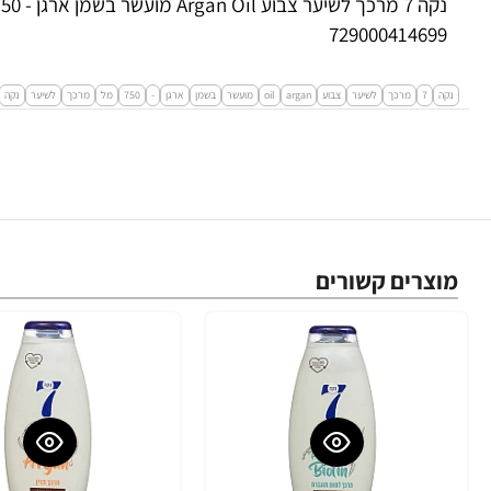
729000414699
נקה
7
מרכך
לשיער
צבוע
argan
oil
מועשר
בשמן
ארגן
-
750
מל
מרכך
לשיער
נקה
מוצרים קשורים