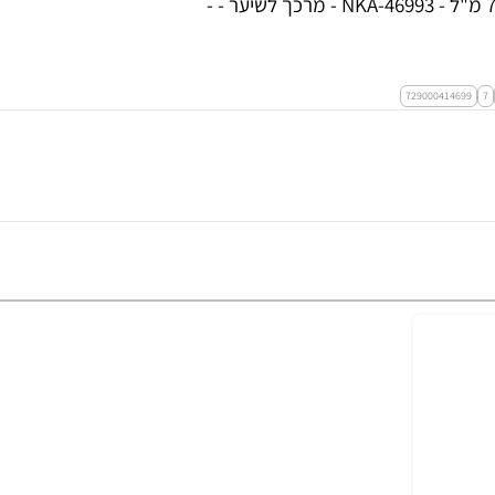
נקה 7 מרכך לשיער צבוע Argan Oil מועשר בשמן ארגן - 750 מ"ל - NKA-46993 - מרכך לשיער - -
729000414699
7