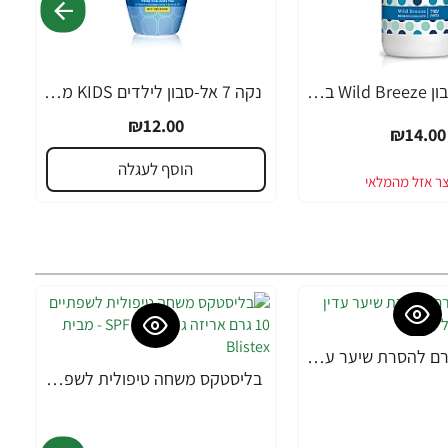
נקה 7 אל סבון Wild Breeze בניחוח פרחי מים - 750 מ"ל
נקה 7 אל-סבון לילדים KIDS מיניונים - 750 מ"ל
₪12.00
₪14.00
הוסף לעגלה
אורנה 19 קרם להסרת שיער עדין במיוחד 90 מ"ל
בליסטקס משחה טיפולית לשפתיים 10 גרם אריזה גדולה SPF 10 - מבית Blistex
-38%