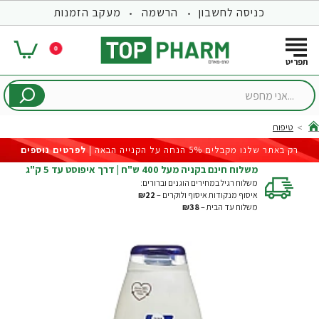
כניסה לחשבון
הרשמה
מעקב הזמנות
0
...אני
מחפש
טיפוח
hom
רק באתר שלנו מקבלים 5% הנחה על הקנייה הבאה |
לפרטים נוספים
משלוח חינם בקניה מעל 400 ש"ח | דרך איפוסט עד 5 ק"ג
משלוח רגיל במחירים הוגנים וברורים:
איסוף מנקודות איסוף ולוקרים –
₪22
משלוח עד הבית –
₪38