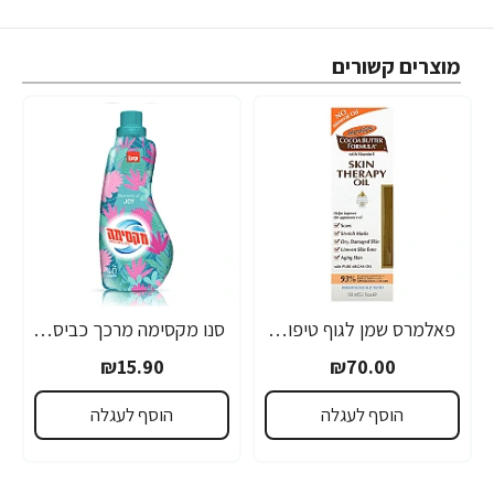
מוצרים קשורים
פאלמרס שמן לגוף טיפולי להזנה ושיקום עם חמאת קקאו ויטמין E נפח 150 מ"ל - Palmer's
סנו מקסימה מרכך כביסה JOY מרוכז - 1 ליטר
₪15.90
₪70.00
הוסף לעגלה
הוסף לעגלה