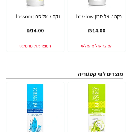
נקה 7 אל סבון Midnight Glow בניחוח חמאת שיאה - 750 מ"ל
נקה 7 אל סבון Spring Blossom בניחוח תפוח וניל - 750 מ"ל
₪14.00
₪14.00
מוצרים לפי קטגוריה