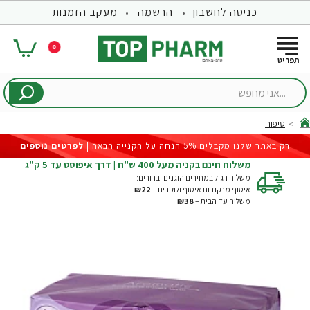
כניסה לחשבון
הרשמה
מעקב הזמנות
0
...אני
מחפש
טיפוח
hom
רק באתר שלנו מקבלים 5% הנחה על הקנייה הבאה |
לפרטים נוספים
משלוח חינם בקניה מעל 400 ש"ח | דרך איפוסט עד 5 ק"ג
משלוח רגיל במחירים הוגנים וברורים:
איסוף מנקודות איסוף ולוקרים –
₪22
משלוח עד הבית –
₪38