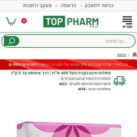
כניסה לחשבון
הרשמה
מעקב הזמנות
0
...אני
מחפש
טיפוח
hom
רק באתר שלנו מקבלים 5% הנחה על הקנייה הבאה |
לפרטים נוספים
משלוח חינם בקניה מעל 400 ש"ח | דרך איפוסט עד 5 ק"ג
משלוח רגיל במחירים הוגנים וברורים:
איסוף מנקודות איסוף ולוקרים –
₪22
משלוח עד הבית –
₪38