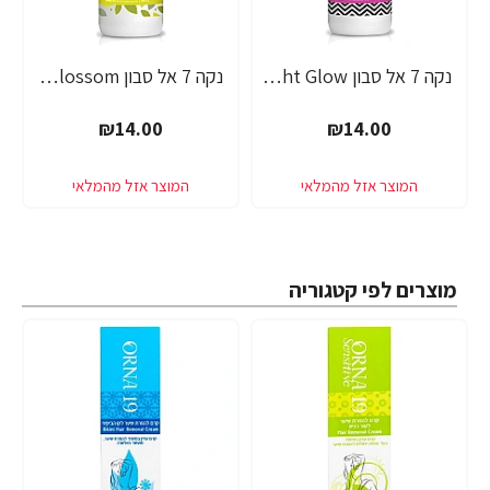
נקה 7 אל סבון Midnight Glow בניחוח חמאת שיאה - 750 מ"ל
נקה 7 אל סבון Spring Blossom בניחוח תפוח וניל - 750 מ"ל
₪14.00
₪14.00
מוצרים לפי קטגוריה