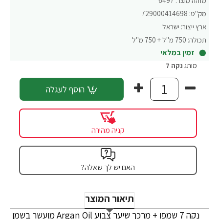
מזהה מוצר:
6497
מק"ט:
729000414698
ארץ ייצור:
ישראל
תכולה:
750 מ"ל + 750 מ"ל
זמין במלאי
מותג
נקה 7
הוסף לעגלה
קניה מהירה
האם יש לך שאלה?
תיאור המוצר
נקה 7 שמפו + מרכך שיער צבוע Argan Oil מועשר בשמן