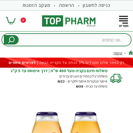
כניסה לחשבון
הרשמה
מעקב הזמנות
0
...אני
מחפש
טיפוח
hom
רק באתר שלנו מקבלים 5% הנחה על הקנייה הבאה |
לפרטים נוספים
משלוח חינם בקניה מעל 400 ש"ח | דרך איפוסט עד 5 ק"ג
משלוח רגיל במחירים הוגנים וברורים:
איסוף מנקודות איסוף ולוקרים –
₪22
משלוח עד הבית –
₪38