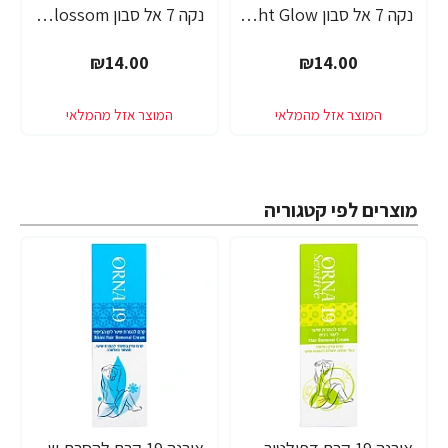
נקה 7 אל סבון Midnight Glow בניחוח חמאת שיאה - 750 מ"ל
נקה 7 אל סבון Spring Blossom בניחוח תפוח וניל - 750 מ"ל
₪14.00
₪14.00
מוצרים לפי קטגוריה