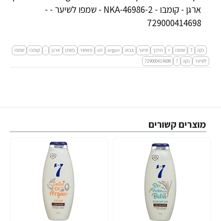
ארגן - קומבו - NKA-46986-2 - שמפו לשיער - -
729000414698
נקה
7
שמפו
+
מרכך
שיער
צבוע
argan
oil
מועשר
בשמן
ארגן
-
קומבו
שמפו
לשיער
נקה
7
729000414698
מוצרים קשורים