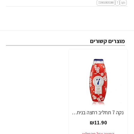
נקה
7
729010835380
מוצרים קשורים
נקה 7 תחליב רחצה בניחוח פריחת הדובדבן ג'פניס ריטואלס - 750 מ"ל
₪11.90