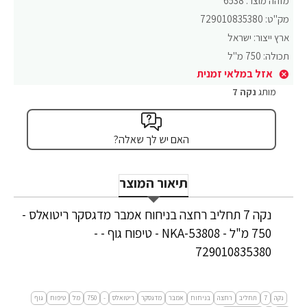
מזהה מוצר:
6538
מק"ט:
729010835380
ארץ ייצור:
ישראל
תכולה:
750 מ"ל
אזל במלאי זמנית
מותג
נקה 7
האם יש לך שאלה?
תיאור המוצר
נקה 7 תחליב רחצה בניחוח אמבר מדגסקר ריטואלס -
750 מ"ל - NKA-53808 - טיפוח גוף - -
729010835380
נקה
7
תחליב
רחצה
בניחוח
אמבר
מדגסקר
ריטואלס
-
750
מל
טיפוח
גוף