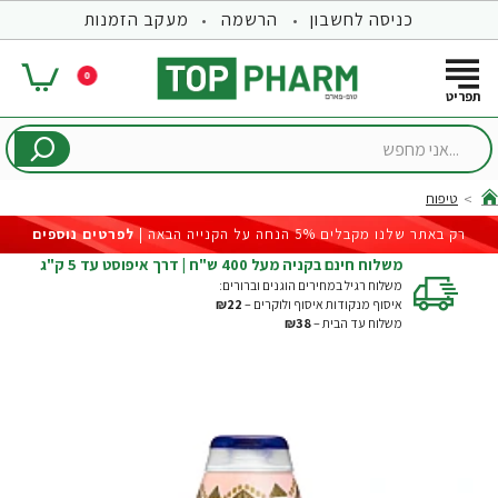
כניסה לחשבון
הרשמה
מעקב הזמנות
0
...אני
מחפש
טיפוח
hom
רק באתר שלנו מקבלים 5% הנחה על הקנייה הבאה |
לפרטים נוספים
משלוח חינם בקניה מעל 400 ש"ח | דרך איפוסט עד 5 ק"ג
משלוח רגיל במחירים הוגנים וברורים:
איסוף מנקודות איסוף ולוקרים –
₪22
משלוח עד הבית –
₪38