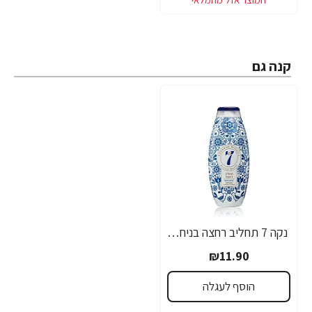
קנה גם
נקה 7 תחליב רחצה בניחוח פיטנגו סווידיש ריטואלש - 750 מ"ל
₪11.90
הוסף לעגלה